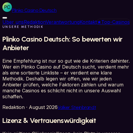
Plinko Casino Deutsch
Über uns
Redaktion
Verantwortung
Kontakt
★
Top-Casinos
UNSERE METHODIK
Plinko Casino Deutsch: So bewerten wir
Anbieter
Eine Empfehlung ist nur so gut wie die Kriterien dahinter.
Wer ein Plinko Casino auf Deutsch sucht, verdient mehr
als eine sortierte Linkliste – er verdient eine klare
Methodik. Deshalb legen wir offen, wie wir jeden
Anbieter prüfen, welche Faktoren zählen und warum
manche Casinos es schlicht nicht in unsere Auswahl
schaffen.
Redaktion
·
August 2026
Volker Steinbrandt
Lizenz & Vertrauenswürdigkeit