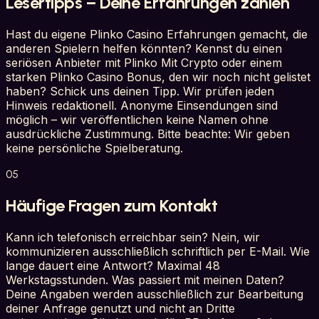
Lesertipps – Deine Erfahrungen zählen
Hast du eigene Plinko Casino Erfahrungen gemacht, die
anderen Spielern helfen könnten? Kennst du einen
seriösen Anbieter mit Plinko Mit Crypto oder einem
starken Plinko Casino Bonus, den wir noch nicht gelistet
haben? Schick uns deinen Tipp. Wir prüfen jeden
Hinweis redaktionell. Anonyme Einsendungen sind
möglich – wir veröffentlichen keine Namen ohne
ausdrückliche Zustimmung. Bitte beachte: Wir geben
keine persönliche Spielberatung.
05
Häufige Fragen zum Kontakt
Kann ich telefonisch erreichbar sein? Nein, wir
kommunizieren ausschließlich schriftlich per E-Mail. Wie
lange dauert eine Antwort? Maximal 48
Werkstagsstunden. Was passiert mit meinen Daten?
Deine Angaben werden ausschließlich zur Bearbeitung
deiner Anfrage genutzt und nicht an Dritte