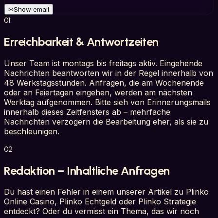
✉
Show email
01
Erreichbarkeit & Antwortzeiten
Unser Team ist montags bis freitags aktiv. Eingehende
Nachrichten beantworten wir in der Regel innerhalb von
48 Werkstagsstunden. Anfragen, die am Wochenende
oder an Feiertagen eingehen, werden am nächsten
Werktag aufgenommen. Bitte sieh von Erinnerungsmails
innerhalb dieses Zeitfensters ab – mehrfache
Nachrichten verzögern die Bearbeitung eher, als sie zu
beschleunigen.
02
Redaktion – Inhaltliche Anfragen
Du hast einen Fehler in einem unserer Artikel zu Plinko
Online Casino, Plinko Echtgeld oder Plinko Strategie
entdeckt? Oder du vermisst ein Thema, das wir noch