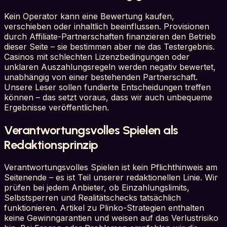
Kein Operator kann eine Bewertung kaufen,
verschieben oder inhaltlich beeinflussen. Provisionen
durch Affiliate-Partnerschaften finanzieren den Betrieb
dieser Seite – sie bestimmen aber nie das Testergebnis.
Casinos mit schlechten Lizenzbedingungen oder
unklaren Auszahlungsregeln werden negativ bewertet,
unabhängig von einer bestehenden Partnerschaft.
Unsere Leser sollen fundierte Entscheidungen treffen
können – das setzt voraus, dass wir auch unbequeme
Ergebnisse veröffentlichen.
Verantwortungsvolles Spielen als
Redaktionsprinzip
Verantwortungsvolles Spielen ist kein Pflichthinweis am
Seitenende – es ist Teil unserer redaktionellen Linie. Wir
prüfen bei jedem Anbieter, ob Einzahlungslimits,
Selbstsperren und Realitätschecks tatsächlich
funktionieren. Artikel zu Plinko-Strategien enthalten
keine Gewinngarantien und weisen auf das Verlustrisiko