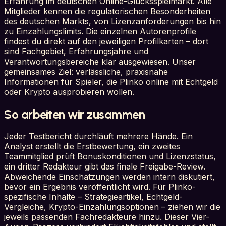
Erfahrung im deutschen Online-Glücksspielmarkt. Alle
Mitglieder kennen die regulatorischen Besonderheiten
des deutschen Markts, von Lizenzanforderungen bis hin
zu Einzahlungslimits. Die einzelnen Autorenprofile
findest du direkt auf den jeweiligen Profilkarten – dort
sind Fachgebiet, Erfahrungsjahre und
Verantwortungsbereiche klar ausgewiesen. Unser
gemeinsames Ziel: verlässliche, praxisnahe
Informationen für Spieler, die Plinko online mit Echtgeld
oder Krypto ausprobieren wollen.
So arbeiten wir zusammen
Jeder Testbericht durchläuft mehrere Hände. Ein
Analyst erstellt die Erstbewertung, ein zweites
Teammitglied prüft Bonuskonditionen und Lizenzstatus,
ein dritter Redakteur gibt das finale Freigabe-Review.
Abweichende Einschätzungen werden intern diskutiert,
bevor ein Ergebnis veröffentlicht wird. Für Plinko-
spezifische Inhalte – Strategieartikel, Echtgeld-
Vergleiche, Krypto-Einzahlungsoptionen – ziehen wir die
jeweils passenden Fachredakteure hinzu. Dieser Vier-